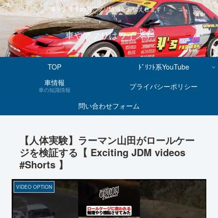
車やおすすめのアプリ情報をお伝えします！
車やアプリはワイズ！
TOP
ﾄﾞﾘﾌﾄ系YouTube
車情報
プライバシーポリシー
車の知識情報
問い合わせフォーム
【人体実験】ラーマン山田がロールケー
ジを検証する【 Exciting JDM videos
#Shorts 】
VIDEO OPTION