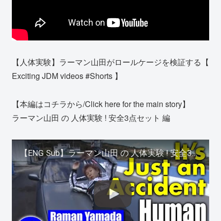
【人体実験】ラーマン山田がロールケージを検証する【
Exciting JDM videos #Shorts 】
【本編はコチラから/Click here for the main story】
ラーマン山田 の 人体実験 ! 安全3点セット 編
【ENG Sub】ラーマン山田 の 人体実験 ! 安全3点セット 編 ～最終的に無理やり横転させるの巻～/ Raman Yamada's Human body Experiment