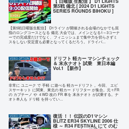
【 日曜版 生配信 】 D1 LIGHTS
VIDEO OPTION
第5戦 備北 [ 2024 D1 LIGHTS
SERIES ROUND5 BIHOKU ]
【第5戦日曜版生配信】 D1ライツ が開催される会場のなかでも屈
指のロングコースとなる 備北 大会では、メインとなる1～3コーナ
ーでの完成度だけでなく、フィニッシュまで集中力を切らさずミ
スをしない安定度も必要となってくるだろう。ドライバ...
ドリフト 軽カー マシンチェック
VIDEO OPTION
＆ 末永ナオト 試乗 東日本編
Vol.1 【新作】
非常に ユニーク で 手軽 に遊べる 軽カードリフト 。今回、 エビ
スサーキット に関東、東北の 軽カー ドリフター が集合。元々FR
の カプチーノ や ４WD 改の FR 車を 末永ナオト が試乗する。ナ
オト本人も ドリ軽 を持ってい...
復活 ！！ 伝説のD1マシン
VIDEO OPTION
BLITZ ER34 SKYLINE 2006 仕
様 ～ R34 FESTIVAL にて のむ