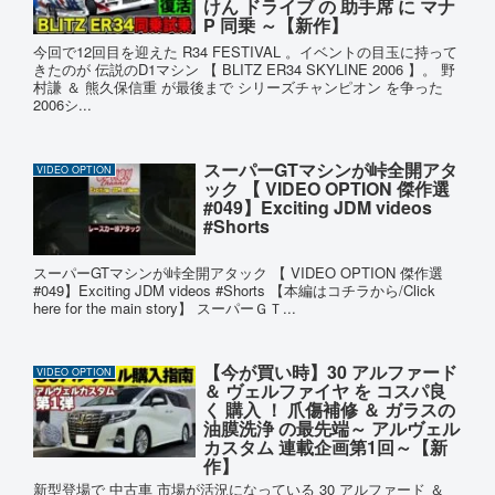
けん ドライブ の 助手席 に マナ
P 同乗 ～【新作】
今回で12回目を迎えた R34 FESTIVAL 。イベントの目玉に持って
きたのが 伝説のD1マシン 【 BLITZ ER34 SKYLINE 2006 】。 野
村謙 ＆ 熊久保信重 が最後まで シリーズチャンピオン を争った
2006シ...
スーパーGTマシンが峠全開アタ
VIDEO OPTION
ック 【 VIDEO OPTION 傑作選
#049】Exciting JDM videos
#Shorts
スーパーGTマシンが峠全開アタック 【 VIDEO OPTION 傑作選
#049】Exciting JDM videos #Shorts 【本編はコチラから/Click
here for the main story】 スーパーＧＴ...
【今が買い時】30 アルファード
VIDEO OPTION
＆ ヴェルファイヤ を コスパ良
く 購入 ！ 爪傷補修 ＆ ガラスの
油膜洗浄 の最先端～ アルヴェル
カスタム 連載企画第1回～【新
作】
新型登場で 中古車 市場が活況になっている 30 アルファード ＆