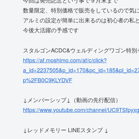
今回は発売記念という事で９月末まで
数量限定、特別価格で販売をしているので気
アルミの設定が簡単に出来るのは初心者の私
今後大活躍の予感です
スタルゴンACDC&ウェルディングワゴン特別セッ
https://af.moshimo.com/af/c/click?
a_id=2237505&p_id=170&pc_id=185&pl_id=
p%2FB0C9KLYDVF
↓メンバーシップ↓（動画の先行配信）
https://www.youtube.com/channel/UC9TSfpyxg
↓レッドメモリー LINEスタンプ ↓