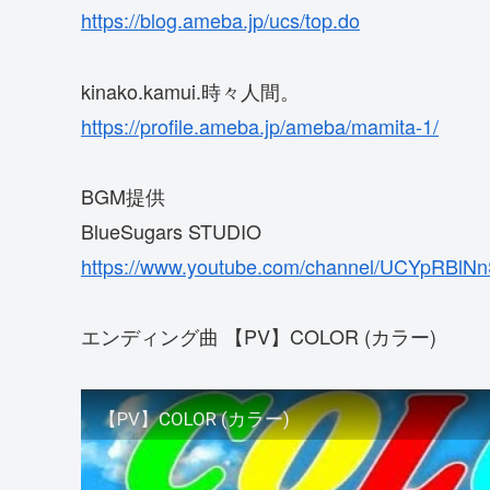
https://blog.ameba.jp/ucs/top.do
kinako.kamui.時々人間。
https://profile.ameba.jp/ameba/mamita-1/
BGM提供
BlueSugars STUDIO
https://www.youtube.com/channel/UCYpRBlN
エンディング曲 【PV】COLOR (カラー)
【PV】COLOR (カラー)