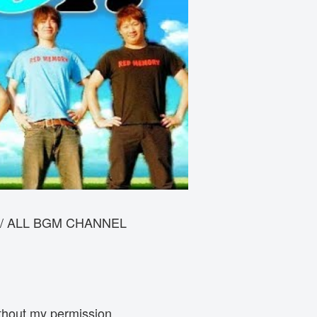
i) / ALL BGM CHANNEL
thout my permission.