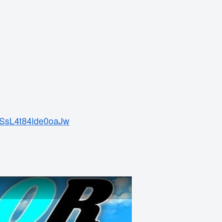
nSsL4t84lde0oaJw