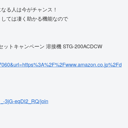
になる人は今がチャンス！
としては凄く助かる機能なので
トキャンペーン 溶接機 STG-200ACDCW
27060&url=https%3A%2F%2Fwww.amazon.co.jp%2Fd
_-3jG-eqDI2_RQ/join