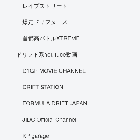
レイブストリート
フェラーリ F40
フェアレディｓ３０
爆走ドリフターズ
NA1
首都高バトルXTREME
Hennessy venomGT
ケーニグセグ ジェスコ
ドリフト系YouTube動画
フェアレディZ33
D1GP MOVIE CHANNEL
SUBARU レヴォーグstisports
70スープラ
DRIFT STATION
ランボルギーニ ウラカン LP610-4
FORMULA DRIFT JAPAN
SRT Viper GTS
ラフェラーリ
JIDC Official Channel
GT-R R33
prelude
KP garage