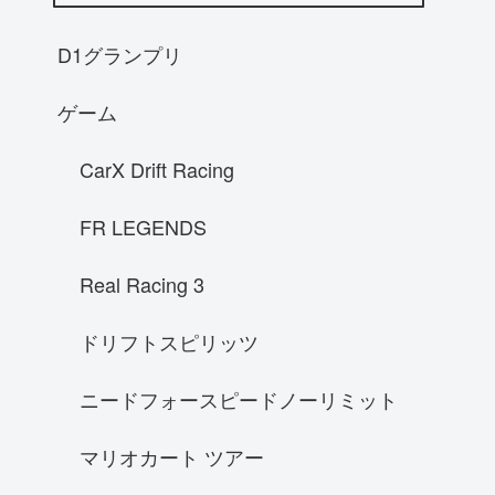
RX-8
NA8Cロードスター
D1グランプリ
AE86レビン
ゲーム
S14後期シルビア
インプレッサGC8
CarX Drift Racing
スバル WRX STI ローンチエディショ
ン 2015
FR LEGENDS
ホンダ S2000
Real Racing 3
A31 セフィーロ
マクラーレン P1
ドリフトスピリッツ
KE73G カローラワゴン
ニードフォースピードノーリミット
McLaren P1
NSX
マリオカート ツアー
ホンダ シビックタイプR EK-9