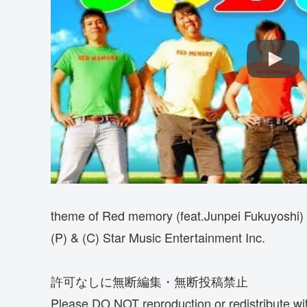
theme of Red memory (feat.Junpei Fukuyosh
(P) & (C) Star Music Entertainment Inc.
許可なしに無断編集・無断投稿禁止
Please DO NOT reproduction or redistribute wi