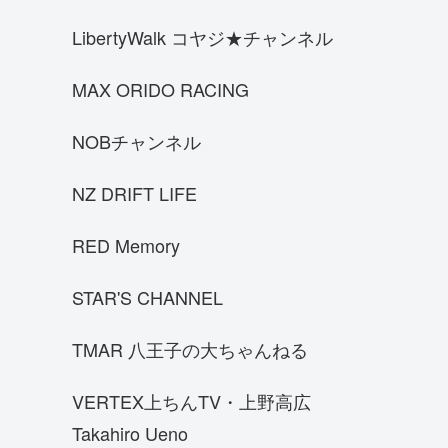
パガーニウアイラBC
LibertyWalk コヤジ★チャンネル
Porsche Carrera GT
エンツォフェラーリ
MAX ORIDO RACING
ENR34
NOBチャンネル
S14前期シルビア
三菱 スタリオン
NZ DRIFT LIFE
ブガッティ シロン
RED Memory
WRX STI VAB
ランボルギーニ チェンテナリオ
STAR'S CHANNEL
ACコブラ
TMAR 八王子の大ちゃんねる
三菱 ランサーエボリューションⅦ
ロードスターNB8C
VERTEX上ちんTV・上野高広
ランボルギーニ アヴェンタドールイオ
Takahiro Ueno
タ