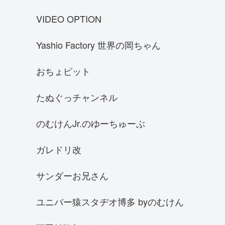
マクラーレンF1GTR
VIDEO OPTION
ケーニグセグ アゲーラ R
Yashio Factory 世界の岡ちゃん
SUBARU BRZ
クラウンアスリートGRS180
おちょピット
フェラーリ488ピスタ
たぬぐっチャンネル
スバル GC8インプレッサWRX 22B
シボレー・カマロ
のむけんJr.のゆーちゅーぶ
何色の車が好き
ガレドリ改
シボレー コルベット
SKYLINE R30
サンダーお兄さん
SHEVROLET corvette Z06 C7
ユニバー猿スタヂオ博多 byのむけん
シャア専用 オーリス
JZX110