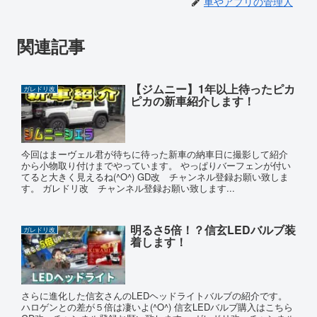
車やアプリの管理人
関連記事
【ジムニー】1年以上待ったピカ
ガレドリ改
ピカの新車紹介します！
今回はまーヴェル君が待ちに待った新車の納車日に撮影して紹介
から小物取り付けまでやっています。 やっぱりバーフェンが付い
てると大きく見えるね(^O^) GD改 チャンネル登録お願い致しま
す。 ガレドリ改 チャンネル登録お願い致します...
明るさ5倍！？信玄LEDバルブ装
ガレドリ改
着します！
さらに進化した信玄さんのLEDヘッドライトバルブの紹介です。
ハロゲンとの差が５倍は凄いよ(^O^) 信玄LEDバルブ購入はこちら