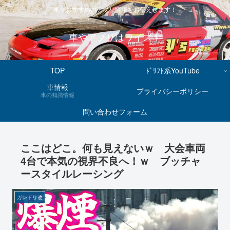
車やおすすめのアプリ情報をお伝えします！
車やアプリはワイズ！
TOP
ﾄﾞﾘﾌﾄ系YouTube
車情報
プライバシーポリシー
車の知識情報
問い合わせフォーム
ここはどこ。何も見えないｗ 大会車両
4台で本気の視界不良へ！ｗ ブッチャ
ースタイルレーシング
ガレドリ改