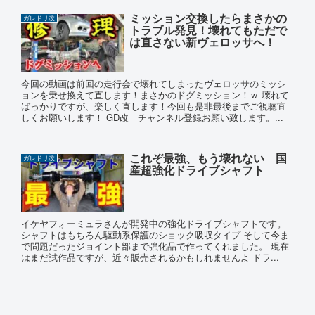
ミッション交換したらまさかの
ガレドリ改
トラブル発見！壊れてもただで
は直さない新ヴェロッサへ！
今回の動画は前回の走行会で壊れてしまったヴェロッサのミッシ
ョンを乗せ換えて直します！まさかのドグミッション！ｗ 壊れて
ばっかりですが、楽しく直します！今回も是非最後までご視聴宜
しくお願いします！ GD改 チャンネル登録お願い致します。...
これぞ最強、もう壊れない 国
ガレドリ改
産超強化ドライブシャフト
イケヤフォーミュラさんが開発中の強化ドライブシャフトです。
シャフトはもちろん駆動系保護のショック吸収タイプ そして今ま
で問題だったジョイント部まで強化品で作ってくれました。 現在
はまだ試作品ですが、近々販売されるかもしれませんよ ドラ...