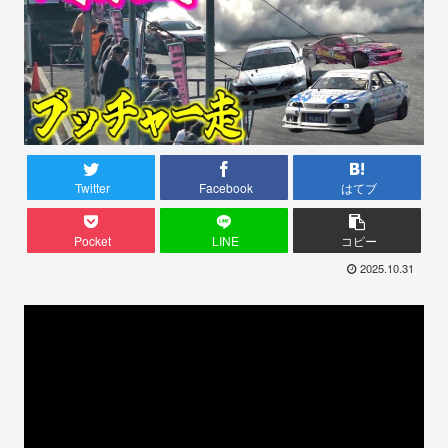
Twitter
Facebook
はてブ
Pocket
LINE
コピー
2025.10.31