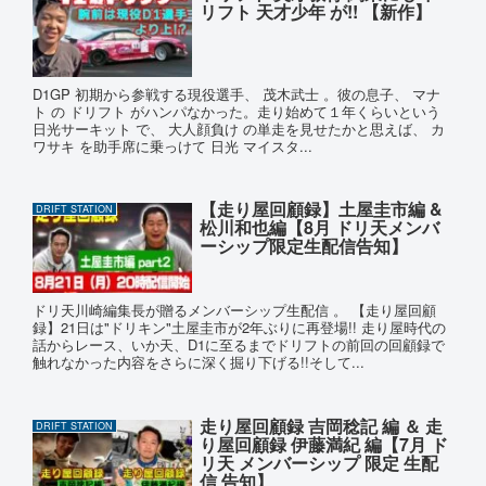
リフト 天才少年 が!! 【新作】
D1GP 初期から参戦する現役選手、 茂木武士 。彼の息子、 マナ
ト の ドリフト がハンパなかった。走り始めて１年くらいという
日光サーキット で、 大人顔負け の単走を見せたかと思えば、 カ
ワサキ を助手席に乗っけて 日光 マイスタ...
【走り屋回顧録】土屋圭市編 &
DRIFT STATION
松川和也編【8月 ドリ天メンバ
ーシップ限定生配信告知】
ドリ天川崎編集長が贈るメンバーシップ生配信 。 【走り屋回顧
録】21日は"ドリキン"土屋圭市が2年ぶりに再登場!! 走り屋時代の
話からレース、いか天、D1に至るまでドリフトの前回の回顧録で
触れなかった内容をさらに深く掘り下げる!!そして...
走り屋回顧録 吉岡稔記 編 ＆ 走
DRIFT STATION
り屋回顧録 伊藤満紀 編【7月 ド
リ天 メンバーシップ 限定 生配
信 告知】