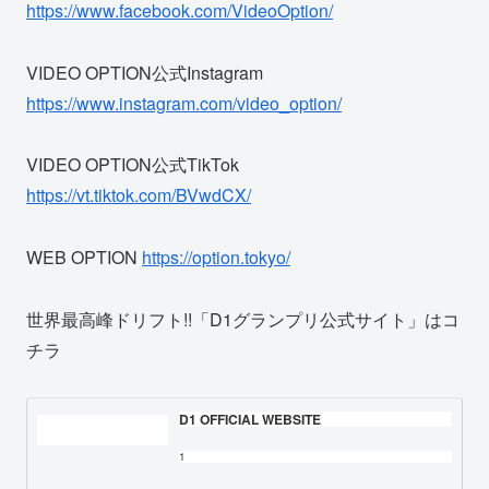
https://www.facebook.com/VideoOption/
VIDEO OPTION公式Instagram
https://www.instagram.com/video_option/
VIDEO OPTION公式TikTok
https://vt.tiktok.com/BVwdCX/
WEB OPTION
https://option.tokyo/
世界最高峰ドリフト!!「D1グランプリ公式サイト」はコ
チラ
D1 OFFICIAL WEBSITE
1