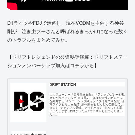
D1ライツやFDJで活躍し、現在VQDMを主催する神谷
剛が、泣き虫プーさんと呼ばれるきっかけになった数々
のトラブルをまとめてみた。
【ドリフトレジェンドの公道秘話満載：ドリフトステー
ションメンバーシップ加入はコチラから】
DRIFT STATION
大人気コーナー「走り屋回顧録」「アンタのガレージ見
せやがれーじ」など 走り屋の生き様や自慢のガレージ
を紹介する メンバーシップ限定ライブは月２回配信! 無
料ライブも月１回配信! 新作動画もどんどん公開してい
きます! チャンネル登録、グッドボタン! よろしくお願
いいたします! 面白かったらXでポストもしてください
ね! ...
www.youtube.com