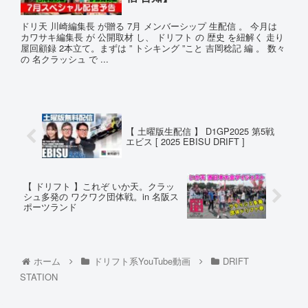
ドリ天 川崎編集長 が贈る 7月 メンバーシップ 生配信 。 今月は
カワサキ編集長 が 公開取材 し、 ドリフト の 歴史 を紐解く 走り
屋回顧録 2本立て。まずは ” トシキング ”こと 吉岡稔記 編 。 数々
の 名クラッシュ で ...
【 土曜版生配信 】 D1GP2025 第5戦
エビス [ 2025 EBISU DRIFT ]
【 ドリフト 】これぞ いか天。クラッ
シュ多発の ワクワク団体戦。in 名阪ス
ポーツランド
ホーム
ドリフト系YouTube動画
DRIFT
STATION