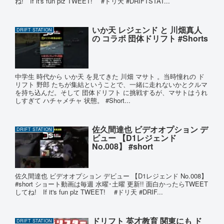
ね! If it's fun plz TWEET! #ドリ天 #DRIFTSTAT...
いか天 レジェンド と 川畑真人
DRIFT STATION
の コラボ 団体ドリフト #Shorts
中学生 時代から いか天 を見てきた 川畑 マサト 。当時憧れの ド
リフト 野郎 たちが集結ということで、一緒に走れないかとクルマ
を持ち込んだ。そして 団体ドリフト に挑戦するが、マサトはうれ
しすぎて ハチャメチャ 状態。 #Short...
佐久間達也 ビデオオプション デ
DRIFT STATION
ビュー 【D1レジェンド
No.008】 #short
佐久間達也 ビデオオプション デビュー 【D1レジェンド No.008】
#short ショート動画は毎週 水曜･土曜 更新!! 面白かったらTWEET
してね! If it's fun plz TWEET! #ドリ天 #DRIF...
ドリフト 英才教育 関東にも ド
DRIFT STATION