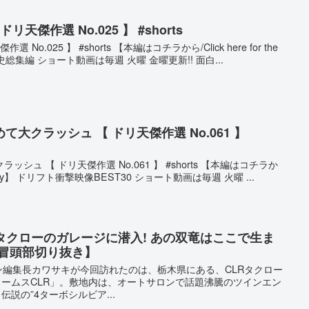
天傑作選 No.025 】 #shorts
o.025 】 #shorts 【本編はコチラから/Click here for the
の歴史総集編 ショート動画は毎週 火曜 金曜更新!! 面白...
大クラッシュ 【 ドリ天傑作選 No.061 】
シュ 【 ドリ天傑作選 No.061 】 #shorts 【本編はコチラか
main story】 ドリフト衝撃映像BEST30 ショート動画は毎週 火曜 ...
タクローのガレージに潜入! あの双竜はここで生ま
じ冒頭部切り抜き】
ン編集長カワサキが今回訪れたのは、栃木県にある、CLRタクロー
リームスCLR」。敷地内は、オートサロンで話題沸騰のツインエン
伝説の”4ターボシルビア...