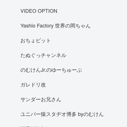
マクラーレンF1GTR
VIDEO OPTION
ケーニグセグ アゲーラ R
Yashio Factory 世界の岡ちゃん
SUBARU BRZ
クラウンアスリートGRS180
おちょピット
フェラーリ488ピスタ
たぬぐっチャンネル
スバル GC8インプレッサWRX 22B
シボレー・カマロ
のむけんJr.のゆーちゅーぶ
何色の車が好き
ガレドリ改
シボレー コルベット
SKYLINE R30
サンダーお兄さん
SHEVROLET corvette Z06 C7
ユニバー猿スタヂオ博多 byのむけん
シャア専用 オーリス
JZX110