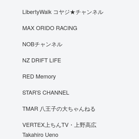
パガーニウアイラBC
LibertyWalk コヤジ★チャンネル
Porsche Carrera GT
エンツォフェラーリ
MAX ORIDO RACING
ENR34
NOBチャンネル
S14前期シルビア
三菱 スタリオン
NZ DRIFT LIFE
ブガッティ シロン
RED Memory
WRX STI VAB
ランボルギーニ チェンテナリオ
STAR'S CHANNEL
ACコブラ
TMAR 八王子の大ちゃんねる
三菱 ランサーエボリューションⅦ
ロードスターNB8C
VERTEX上ちんTV・上野高広
ランボルギーニ アヴェンタドールイオ
Takahiro Ueno
タ