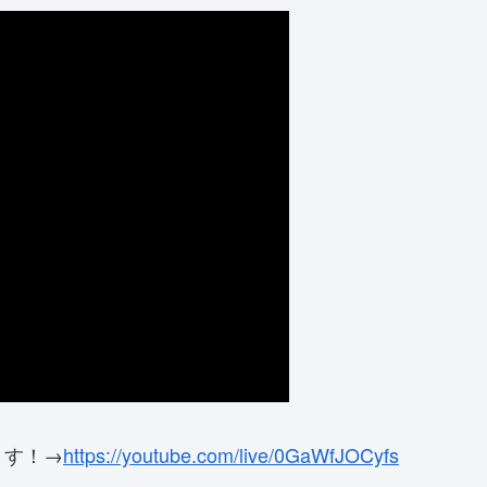
ます！→
https://youtube.com/live/0GaWfJOCyfs