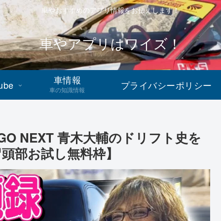
車やおすすめのアプリ情報をお伝えします！
車やアプリはワイズ！
車情報
ube
プライバシーポリシー
車の知識情報
 GO NEXT 青木大輔のドリフト史を
冒頭部お試し無料枠】