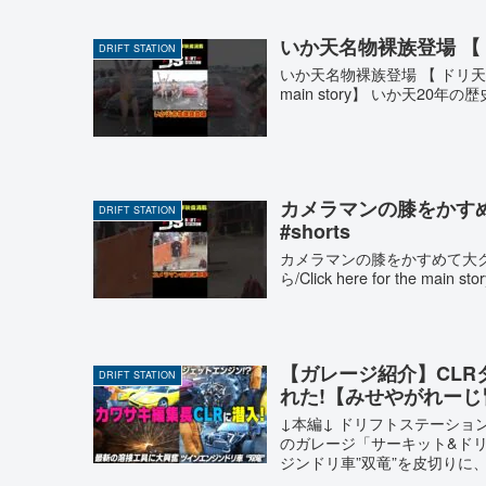
いか天名物裸族登場 【 ドリ
DRIFT STATION
いか天名物裸族登場 【 ドリ天傑作選 N
main story】 いか天20年
カメラマンの膝をかすめて
DRIFT STATION
#shorts
カメラマンの膝をかすめて大クラッ
ら/Click here for the 
【ガレージ紹介】CLR
DRIFT STATION
れた!【みせやがれー
↓本編↓ ドリフトステーショ
のガレージ「サーキット&ド
ジンドリ車”双竜”を皮切りに、