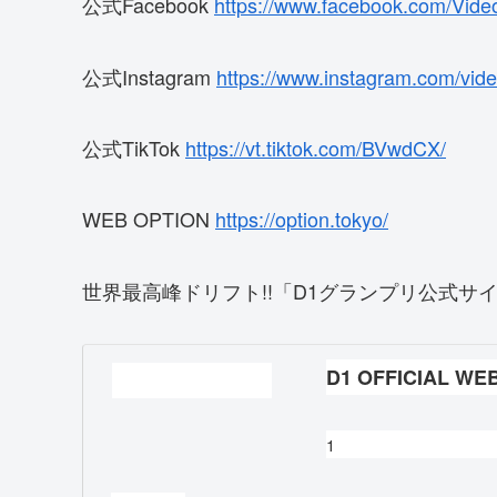
公式Facebook
https://www.facebook.com/Vide
公式Instagram
https://www.instagram.com/vide
公式TikTok
https://vt.tiktok.com/BVwdCX/
WEB OPTION
https://option.tokyo/
世界最高峰ドリフト!!「D1グランプリ公式サ
D1 OFFICIAL WE
1