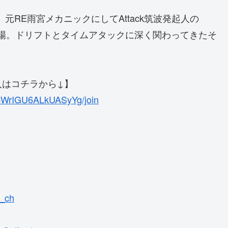
、元RE雨宮メカニックにしてAttack筑波発起人の
トで登場。ドリフトとタイムアタックに深く関わってきたそ
入はコチラから↓】
pWrIGU6ALkUASyYg/join
N_ch