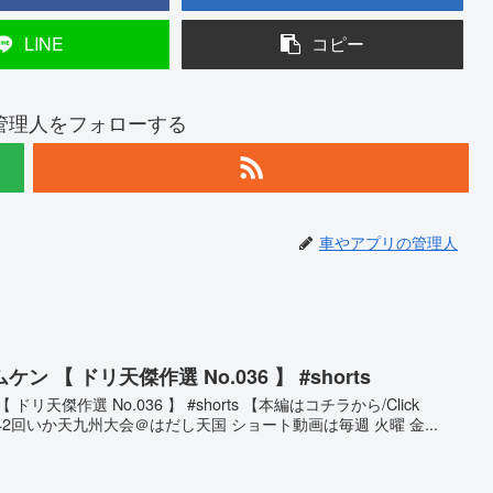
LINE
コピー
管理人をフォローする
車やアプリの管理人
【 ドリ天傑作選 No.036 】 #shorts
天傑作選 No.036 】 #shorts 【本編はコチラから/Click
tory】 第142回いか天九州大会＠はだし天国 ショート動画は毎週 火曜 金...