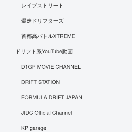
レイブストリート
フェラーリ F40
フェアレディｓ３０
爆走ドリフターズ
NA1
首都高バトルXTREME
Hennessy venomGT
ケーニグセグ ジェスコ
ドリフト系YouTube動画
フェアレディZ33
D1GP MOVIE CHANNEL
SUBARU レヴォーグstisports
70スープラ
DRIFT STATION
ランボルギーニ ウラカン LP610-4
FORMULA DRIFT JAPAN
SRT Viper GTS
ラフェラーリ
JIDC Official Channel
GT-R R33
prelude
KP garage