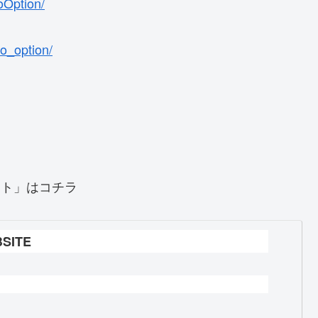
oOption/
o_option/
イト」はコチラ
BSITE