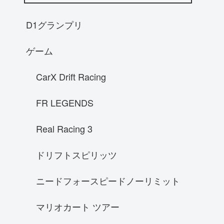
RX-8
NA8Cロードスター
D1グランプリ
AE86レビン
ゲーム
S14後期シルビア
インプレッサGC8
CarX Drift Racing
スバル WRX STI ローンチエディショ
ン 2015
FR LEGENDS
ホンダ S2000
Real Racing 3
A31 セフィーロ
マクラーレン P1
ドリフトスピリッツ
KE73G カローラワゴン
ニードフォースピードノーリミット
McLaren P1
NSX
マリオカート ツアー
ホンダ シビックタイプR EK-9