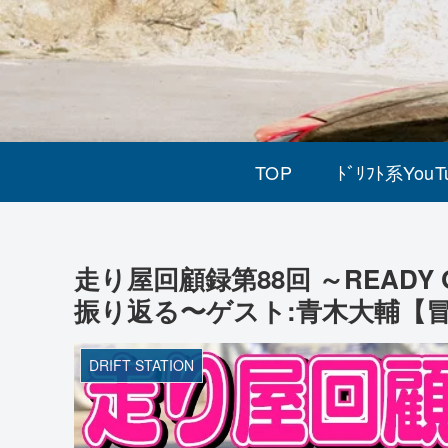
TOP
ﾄﾞﾘﾌﾄ系YouT
走り屋回顧録第88回 ～READY
振り返る〜ゲスト:青木大輔【
DRIFT STATION