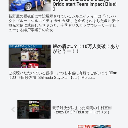
Orido start Team Impact Blue!
】
荻野屋の看板前に常設展示されているシルエイティーは「インパ
クトブルー・シルエイティ サヤカSP」と命名されました🚘✨ 安中
観光大使に就任したサヤカと、今季ヤリスカップでレーサーデビ
ューする織戸学選手の次女...
銀の盾に..？！10万人突破！あり
下田紗弥加のくるくるTUBE
がとうー！！
ご視聴いただいている皆様.. いつも本当に有難うございます🙇‍♀️❤️
＃23 下田紗弥加 -Shimoda Sayaka- 【car】Mercu...
親子対決が決まった瞬間の中村直樹
（2025 D1GP Rd.8 オートポリス）