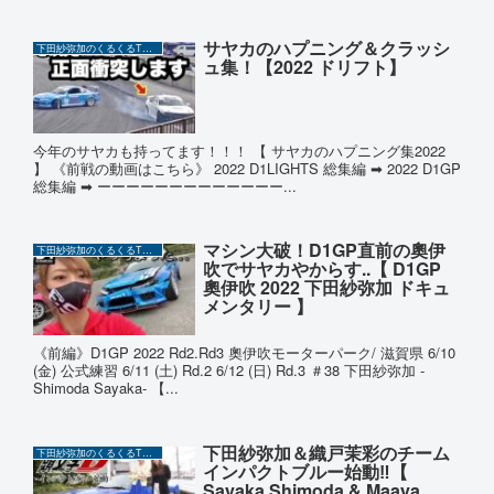
サヤカのハプニング＆クラッシ
下田紗弥加のくるくるTUBE
ュ集！【2022 ドリフト】
今年のサヤカも持ってます！！！ 【 サヤカのハプニング集2022
】 《前戦の動画はこちら》 2022 D1LIGHTS 総集編 ➡︎ 2022 D1GP
総集編 ➡︎ ーーーーーーーーーーーーー...
マシン大破！D1GP直前の奧伊
下田紗弥加のくるくるTUBE
吹でサヤカやからす..【 D1GP
奧伊吹 2022 下田紗弥加 ドキュ
メンタリー 】
《前編》D1GP 2022 Rd2.Rd3 奧伊吹モーターパーク/ 滋賀県 6/10
(金) 公式練習 6/11 (土) Rd.2 6/12 (日) Rd.3 ＃38 下田紗弥加 -
Shimoda Sayaka- 【...
下田紗弥加＆織戸茉彩のチーム
下田紗弥加のくるくるTUBE
インパクトブルー始動‼️【
Sayaka Shimoda & Maaya