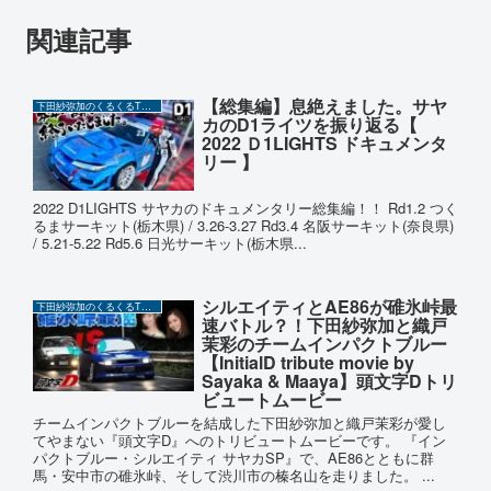
関連記事
【総集編】息絶えました。サヤ
下田紗弥加のくるくるTUBE
カのD1ライツを振り返る【
2022 Ｄ1LIGHTS ドキュメンタ
リー 】
2022 D1LIGHTS サヤカのドキュメンタリー総集編！！ Rd1.2 つく
るまサーキット(栃木県) / 3.26-3.27 Rd3.4 名阪サーキット(奈良県)
/ 5.21-5.22 Rd5.6 日光サーキット(栃木県...
シルエイティとAE86が碓氷峠最
下田紗弥加のくるくるTUBE
速バトル？！下田紗弥加と織戸
茉彩のチームインパクトブルー
【InitialD tribute movie by
Sayaka & Maaya】頭文字Dトリ
ビュートムービー
チームインパクトブルーを結成した下田紗弥加と織戸茉彩が愛し
てやまない『頭文字D』へのトリビュートムービーです。 『イン
パクトブルー・シルエイティ サヤカSP』で、AE86とともに群
馬・安中市の碓氷峠、そして渋川市の榛名山を走りました。 ...