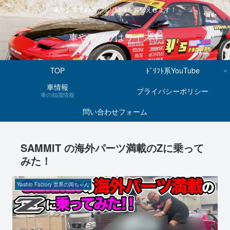
車やおすすめのアプリ情報をお伝えします！
車やアプリはワイズ！
TOP
ﾄﾞﾘﾌﾄ系YouTube
車情報
プライバシーポリシー
車の知識情報
問い合わせフォーム
SAMMIT の海外パーツ満載のZに乗って
みた！
Yashio Factory 世界の岡ちゃん