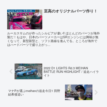
至高のオリジナルパーツ作り！
Yashio Factory 世界の岡ちゃん
ルーカスサムのが作ったシルビアが凄い‼️ ほとんどのパーツが海外
製だ！もはや、日本のパーツメーカーはSRエンジンには興味が無
くなって、新型新型と、ソフト路線を進んでる。ところが海外で
はハードパーツで盛り上がっ...
2022 D1 LIGHTS Rd.3 MEIHAN
BATTLE RUN HIGHLIGHT / 追走ハイラ
イト
マナPが選ぶmeihanの追走今日1 田野
結希後追い