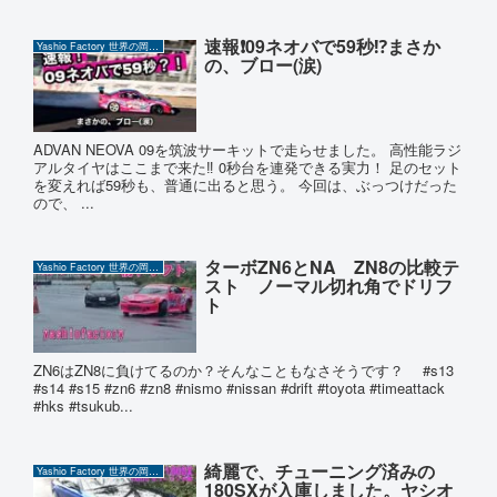
速報❗️09ネオバで59秒⁉️まさか
Yashio Factory 世界の岡ちゃん
の、ブロー(涙)
ADVAN NEOVA 09を筑波サーキットで走らせました。 高性能ラジ
アルタイヤはここまで来た‼️ 0秒台を連発できる実力！ 足のセット
を変えれば59秒も、普通に出ると思う。 今回は、ぶっつけだった
ので、 ...
ターボZN6とNA ZN8の比較テ
Yashio Factory 世界の岡ちゃん
スト ノーマル切れ角でドリフ
ト
ZN6はZN8に負けてるのか？そんなこともなさそうです？ #s13
#s14 #s15 #zn6 #zn8 #nismo #nissan #drift #toyota #timeattack
#hks #tsukub...
綺麗で、チューニング済みの
Yashio Factory 世界の岡ちゃん
180SXが入庫しました。ヤシオ