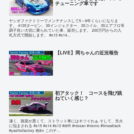
チューニング車です
ヤシオファクトリーでメンテナンスして5～6年くらいになりま
す。 4135タービン、35インジェクター、35コイル、35エアフロ等
調子良い大切に乗られていた車、販売します。 200万円からの入
札方式で開始します。 #s13 #s14...
【LIVE】岡ちゃんの近況報告
Yashio Factory 世界の岡ちゃん
初アタック！ コースを飛び跳
Yashio Factory 世界の岡ちゃん
ねていく感じ？
凄く、路面が悪くて、ストラット車にはキツイわぁ そして、失火
に悩まされる #s15 #s14 #s13 #drift #nissan #nismo #timeattack
#yashiofactory #jdm このチ...