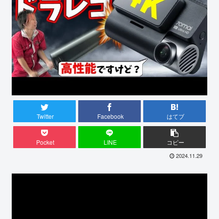
Twitter
Facebook
はてブ
Pocket
LINE
コピー
2024.11.29