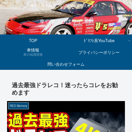
車やおすすめのアプリ情報をお伝えします！
車やアプリはワイズ！
TOP
ﾄﾞﾘﾌﾄ系YouTube
車情報
プライバシーポリシー
車の知識情報
問い合わせフォーム
過去最強ドラレコ！迷ったらコレをお勧
めます
RED Memory