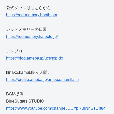
公式グッズはこちらから！
https://red-memory.booth.pm
レッドメモリーの日常
https://redmemory.hateblo.jp/
アメブロ
https://blog.ameba.jp/ucs/top.do
kinako.kamui.時々人間。
https://profile.ameba.jp/ameba/mamita-1/
BGM提供
BlueSugars STUDIO
https://www.youtube.com/channel/UCYpRBlNnSsL4t84l