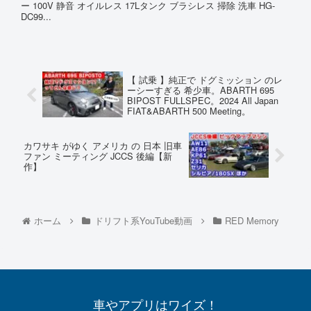
ー 100V 静音 オイルレス 17Lタンク ブラシレス 掃除 洗車 HG-
DC99...
【 試乗 】純正で ドグミッション のレ
ーシーすぎる 希少車。ABARTH 695
BIPOST FULLSPEC。2024 All Japan
FIAT&ABARTH 500 Meeting。
カワサキ がゆく アメリカ の 日本 旧車
ファン ミーティング JCCS 後編【新
作】
ホーム
ドリフト系YouTube動画
RED Memory
車やアプリはワイズ！