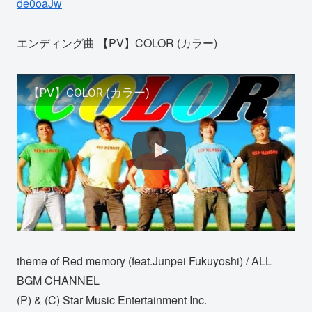
de0oaJw
エンディング曲 【PV】COLOR (カラー)
【PV】COLOR (カラー)
theme of Red memory (feat.Junpei Fukuyoshi) / ALL
BGM CHANNEL
(P) & (C) Star Music Entertainment Inc.