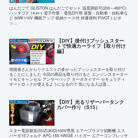
はんだごて GLISTON はんだごてセット 温度調節可(200～450℃)
ハンダゴテ 14-in-1 電子作業・電気DIY用 基盤・自動車・自転車な
ど 60W/110V 機能アップ 収納ケース付 持運便利 PIVOT ( ピボ
ッ...
【DIY】後付けプッシュスター
RED Memory
トで快適カーライフ【取り付け
編】
視聴者さんからリクエストの多かったプッシュスターを取り付け
ることにしました 今回の商品を取り付けると エンジンスターター
イモビキャンセル アンサーバック ターボタイマー セキュリティ
オートロックが使えるようになるので 気になる人は是...
【DIY】光るリザーバータンク
RED Memory
カバー作り（S15）
スター電器製造(SUZUKID)100V専用 エアープラズマ切断機 エス
パーダ15フォルテ APC-15S HAIGE ハイガー エアーコンプレッサ