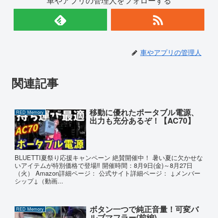
車やアプリの管理人をフォローする
車やアプリの管理人
関連記事
移動に優れたポータブル電源、
RED Memory
出力も充分あるぞ！【AC70】
BLUETTI夏祭り応援キャンペーン 絶賛開催中！ 暑い夏に欠かせな
いアイテムが特別価格で登場‼ 開催時間：8月9日(金)～8月27日
（火） Amazon詳細ページ： 公式サイト詳細ページ： ↓メンバー
シップ↓（動画...
ボタン一つで純正音量！可変バ
RED Memory
ルブマフラー(前編)