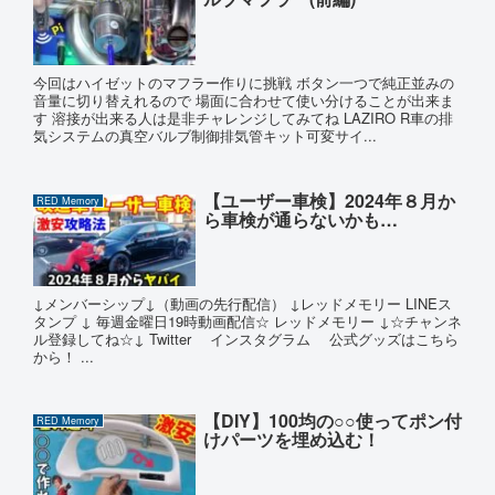
今回はハイゼットのマフラー作りに挑戦 ボタン一つで純正並みの
音量に切り替えれるので 場面に合わせて使い分けることが出来ま
す 溶接が出来る人は是非チャレンジしてみてね LAZIRO R車の排
気システムの真空バルブ制御排気管キット可変サイ...
【ユーザー車検】2024年８月か
RED Memory
ら車検が通らないかも…
↓メンバーシップ↓（動画の先行配信） ↓レッドメモリー LINEス
タンプ ↓ 毎週金曜日19時動画配信☆ レッドメモリー ↓☆チャンネ
ル登録してね☆↓ Twitter インスタグラム 公式グッズはこちら
から！ ...
【DIY】100均の○○使ってポン付
RED Memory
けパーツを埋め込む！