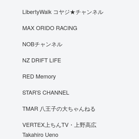
パガーニウアイラBC
LibertyWalk コヤジ★チャンネル
Porsche Carrera GT
エンツォフェラーリ
MAX ORIDO RACING
ENR34
NOBチャンネル
S14前期シルビア
三菱 スタリオン
NZ DRIFT LIFE
ブガッティ シロン
RED Memory
WRX STI VAB
ランボルギーニ チェンテナリオ
STAR'S CHANNEL
ACコブラ
TMAR 八王子の大ちゃんねる
三菱 ランサーエボリューションⅦ
ロードスターNB8C
VERTEX上ちんTV・上野高広
ランボルギーニ アヴェンタドールイオ
Takahiro Ueno
タ