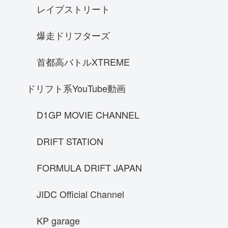
レイブストリート
フェラーリ F40
フェアレディｓ３０
爆走ドリフターズ
NA1
首都高バトルXTREME
Hennessy venomGT
ケーニグセグ ジェスコ
ドリフト系YouTube動画
フェアレディZ33
D1GP MOVIE CHANNEL
SUBARU レヴォーグstisports
70スープラ
DRIFT STATION
ランボルギーニ ウラカン LP610-4
FORMULA DRIFT JAPAN
SRT Viper GTS
ラフェラーリ
JIDC Official Channel
GT-R R33
prelude
KP garage