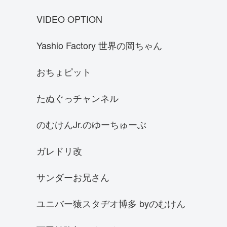
マクラーレンF1GTR
VIDEO OPTION
ケーニグセグ アゲーラ R
Yashio Factory 世界の岡ちゃん
SUBARU BRZ
クラウンアスリートGRS180
おちょピット
フェラーリ488ピスタ
たぬぐっチャンネル
スバル GC8インプレッサWRX 22B
シボレー・カマロ
のむけんJr.のゆーちゅーぶ
何色の車が好き
ガレドリ改
シボレー コルベット
SKYLINE R30
サンダーお兄さん
SHEVROLET corvette Z06 C7
ユニバー猿スタヂオ博多 byのむけん
シャア専用 オーリス
JZX110