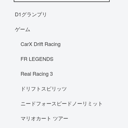
RX-8
NA8Cロードスター
D1グランプリ
AE86レビン
ゲーム
S14後期シルビア
インプレッサGC8
CarX Drift Racing
スバル WRX STI ローンチエディショ
ン 2015
FR LEGENDS
ホンダ S2000
Real Racing 3
A31 セフィーロ
マクラーレン P1
ドリフトスピリッツ
KE73G カローラワゴン
ニードフォースピードノーリミット
McLaren P1
NSX
マリオカート ツアー
ホンダ シビックタイプR EK-9