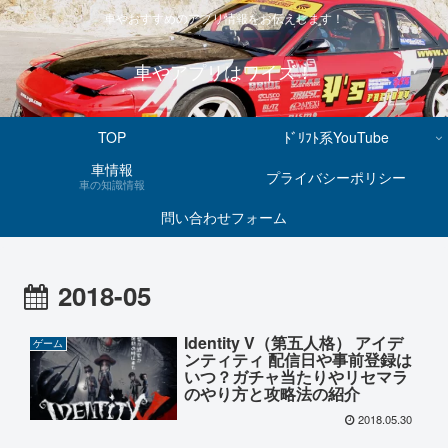
車やおすすめのアプリ情報をお伝えします！
車やアプリはワイズ！
TOP
ﾄﾞﾘﾌﾄ系YouTube
車情報
プライバシーポリシー
車の知識情報
問い合わせフォーム
2018-05
Identity V（第五人格） アイデ
ゲーム
ンティティ 配信日や事前登録は
いつ？ガチャ当たりやリセマラ
のやり方と攻略法の紹介
2018.05.30