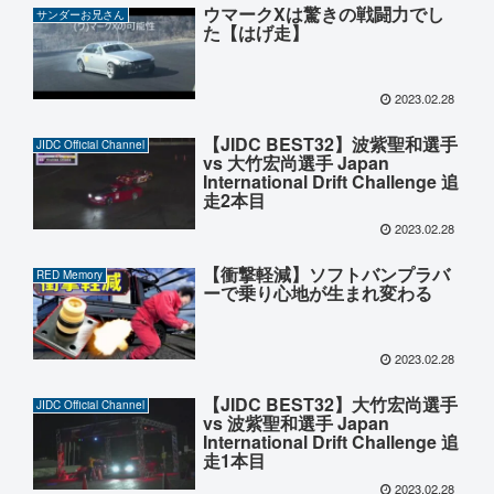
ウマークXは驚きの戦闘力でし
サンダーお兄さん
た【はげ走】
2023.02.28
【JIDC BEST32】波紫聖和選手
JIDC Official Channel
vs 大竹宏尚選手 Japan
International Drift Challenge 追
走2本目
2023.02.28
【衝撃軽減】ソフトバンプラバ
RED Memory
ーで乗り心地が生まれ変わる
2023.02.28
【JIDC BEST32】大竹宏尚選手
JIDC Official Channel
vs 波紫聖和選手 Japan
International Drift Challenge 追
走1本目
2023.02.28