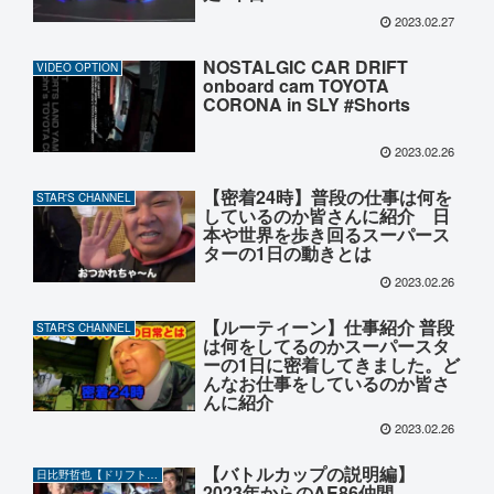
2023.02.27
NOSTALGIC CAR DRIFT
VIDEO OPTION
onboard cam TOYOTA
CORONA in SLY #Shorts
2023.02.26
【密着24時】普段の仕事は何を
STAR'S CHANNEL
しているのか皆さんに紹介 日
本や世界を歩き回るスーパース
ターの1日の動きとは
2023.02.26
【ルーティーン】仕事紹介 普段
STAR'S CHANNEL
は何をしてるのかスーパースタ
ーの1日に密着してきました。ど
んなお仕事をしているのか皆さ
んに紹介
2023.02.26
【バトルカップの説明編】
日比野哲也【ドリフト】CHANNEL
2023年からのAE86仲間