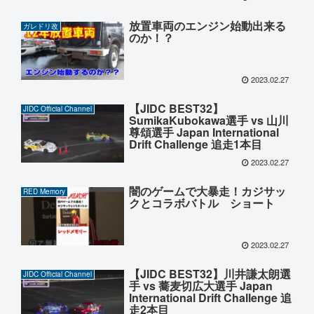
放置車両のエンジン始動出来る
ガレドリ改
のか！？
2023.02.27
【JIDC BEST32】
JIDC Official Channel
SumikaKubokawa選手 vs 山川
尊頌選手 Japan International
Drift Challenge 追走1本目
2023.02.27
闇のゲームで大暴走！カジサッ
RED Memory
クとコラボバトル ショート
2023.02.27
【JIDC BEST32】川井謙太朗選
JIDC Official Channel
手 vs 蕎麦切広大選手 Japan
International Drift Challenge 追
走2本目