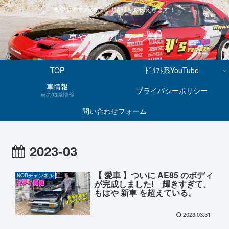
車やおすすめのアプリ情報をお伝えします！
車やアプリはワイズ！
TOP
ﾄﾞﾘﾌﾄ系YouTube
車情報
プライバシーポリシー
車の知識情報
問い合わせフォーム
2023-03
【 愛車 】ついに AE85 のボディ
NOBチャンネル
が完成しました! 輝きすぎて、
もはや 新車 を超えている。
2023.03.31