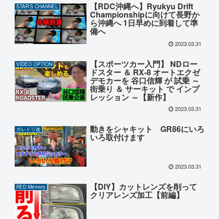
【RDC沖縄へ】Ryukyu Drift
STAR'S CHANNEL
Championshipに向けて長野か
ら沖縄へ 1日早めに到着して準
備へ
2023.03.31
【スポーツカー入門】 NDロー
VIDEO OPTION
ドスター ＆ RX-8 オートエクゼ
デモカーを 谷口信輝 が 試乗 ～
街乗り ＆ サーキット で インプ
レッション ～【新作】
2023.03.31
動きをシャキット GR86にいろ
ガレドリ改
いろ取付けます
2023.03.31
【DIY】カットレンズを削って
RED Memory
クリアレンズ加工【前編】