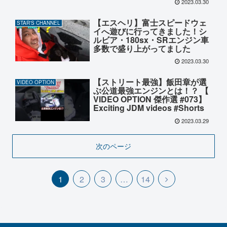
2023.03.30
【エスヘリ】富士スピードウェ
STAR'S CHANNEL
イへ遊びに行ってきました！シ
ルビア・180sx・SRエンジン車
多数で盛り上がってました
2023.03.30
【ストリート最強】飯田章が選
VIDEO OPTION
ぶ公道最強エンジンとは！？ 【
VIDEO OPTION 傑作選 #073】
Exciting JDM videos #Shorts
2023.03.29
次のページ
1
2
3
…
14