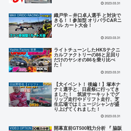
2023.03.31
織戸学 – 井口卓人選手 と対決で
MAX ORIDO RACING
きる！！参加型 オリパラCARニ
バル カート大会！
2023.03.31
ライトチューンしたHKSテクニ
Yashio Factory 世界の岡ちゃん
カルファクトリーの86と足回り
だけのヤシオの86を乗り比べ
た！
2023.03.31
【大イベント！ 後編！】塚本ナ
日比野哲也【ドリフト】CHANNEL
ナミ選手と、日産祭に行ってき
ました！ 筑波サーキットでグ
リップ走行やドリフト走行、芝
生広場ではミュージシャンが盛
り上げてくれました！
2023.03.31
開幕直前GT500戦力分析 『 脇阪
VIDEO OPTION