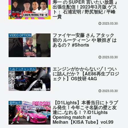
寿一 の SUPER 言いたい放題 』
出張生配信！2023年3月版 ゲス
ト： 石浦宏明 / 野尻智紀 / 平峰
一貴
2023.03.30
ファイヤー安藤 さん アタック
VIDEO OPTION
前の ルーティーン や 験担ぎ は
あるの？ #Shorts
2023.03.30
エンジンがかからないゾ！つい
たぬぐっチャンネル
に詰んだか？【AE86再生プロジ
ェクト】OS技研 4AG
2023.03.30
【D1Lights】本番当日にトラブ
粟野如月
ル発生！今年こそ名阪の壁と友
達に..なれる！？/D1Lights
Opening match at
Meihan【KISA Tube】vol.99