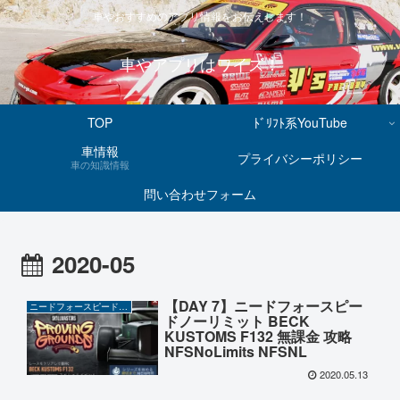
車やおすすめのアプリ情報をお伝えします！
車やアプリはワイズ！
TOP
ﾄﾞﾘﾌﾄ系YouTube
車情報
プライバシーポリシー
車の知識情報
問い合わせフォーム
2020-05
【DAY 7】ニードフォースピー
ニードフォースピードノーリミット
ドノーリミット BECK
KUSTOMS F132 無課金 攻略
NFSNoLimits NFSNL
2020.05.13