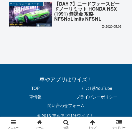
【DAY 7】ニードフォースピー
ニードフォースピードノーリミット
ドノーリミット HONDA NSX
(1991) 無課金 攻略
NFSNoLimits NFSNL
2020.05.03
車やアプリはワイズ！
TOP
ﾄﾞﾘﾌﾄ系YouTube
車情報
プライバシーポリシー
問い合わせフォーム
© 2016 車やアプリはワイズ！.
メニュー
ホーム
検索
トップ
サイドバー