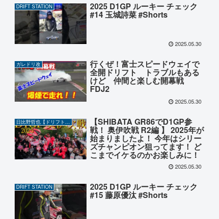
2025 D1GP ルーキー チェック
DRIFT STATION
#14 玉城詩菜 #Shorts
2025.05.30
行くぜ！富士スピードウェイで
ガレドリ改
全開ドリフト トラブルもある
けど 仲間と楽しむ開幕戦
FDJ2
2025.05.30
【SHIBATA GR86でD1GP参
日比野哲也【ドリフト】CHANNEL
戦！ 奥伊吹戦 R2編 】 2025年が
始まりましたよ！ 今年はシリー
ズチャンピオン狙ってます！ ど
こまでイケるのかお楽しみに！
2025.05.30
2025 D1GP ルーキー チェック
DRIFT STATION
#15 藤原優汰 #Shorts