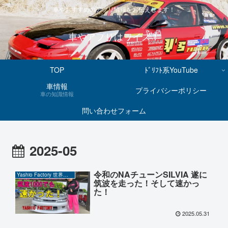
車やおすすめのアプリ情報をお伝えします！
車やアプリはワイズ！
TOP
ﾄﾞﾘﾌﾄ系YouTube
車情報
プライバシーポリシー
車の知識情報
問い合わせフォーム
2025-05
令和のNAチューンSILVIA 遂に
Yashio Factory 世界の岡ちゃん
筑波を走った！そして速かっ
た！
2025.05.31