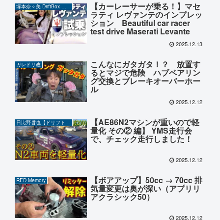
【カーレーサーが乗る！】マセ
塚本奈々美 DriftBox チャンネル
ラティ レヴァンテのインプレッ
ション Beautiful car racer
test drive Maserati Levante
2025.12.13
こんなにガタガタ！？ 放置す
ガレドリ改
るとマジで危険 ハブベアリン
グ交換とブレーキオーバーホー
ル
2025.12.12
【AE86N2マシンが重いので軽
日比野哲也【ドリフト】CHANNEL
量化 その② 編】 YMS走行会
で、チェック走行しました！
2025.12.12
【ボアアップ】50cc → 70cc 排
RED Memory
気量変更は奥が深い（アプリリ
アクラシック50）
2025.12.12