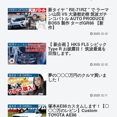
新タイヤ ” RE-71RZ ” で ラーマ
VIDEO OPTION
ン山田 VS 大湯都史樹 筑波ガチ
ンコバトル AUTO PRODUCE
BOSS 製作 ターボGR86 【新
作】
2025.12.12
【 新企画 】HKS FL5 シビック
NOBチャンネル
Type R お披露目！ 筑波最速を
目指します。
2025.12.12
夢の〇〇〇万円のクルマ買いま
塚本奈々美 DriftBox チャンネル
した！
2025.12.11
塚本AE86カスタムします！【〇
塚本奈々美 DriftBox チャンネル
〇〇万のレビン】Custom
TOYOTA AE86