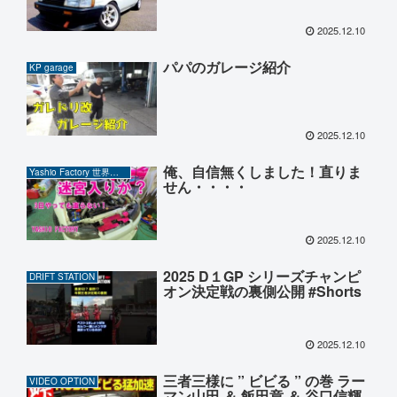
2025.12.10
パパのガレージ紹介
KP garage
2025.12.10
俺、自信無くしました！直りま
Yashio Factory 世界の岡ちゃん
せん・・・・
2025.12.10
2025 D１GP シリーズチャンピ
DRIFT STATION
オン決定戦の裏側公開 #Shorts
2025.12.10
三者三様に ” ビビる ” の巻 ラー
VIDEO OPTION
マン山田 ＆ 飯田章 ＆ 谷口信輝