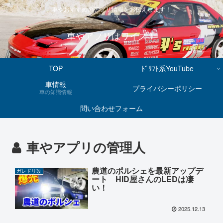
車やおすすめのアプリ情報をお伝えします！
車やアプリはワイズ！
TOP
ﾄﾞﾘﾌﾄ系YouTube
車情報
プライバシーポリシー
車の知識情報
問い合わせフォーム
車やアプリの管理人
農道のポルシェを最新アップデ
ガレドリ改
ート HID屋さんのLEDは凄
い！
2025.12.13