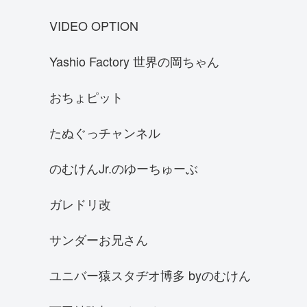
マクラーレンF1GTR
VIDEO OPTION
ケーニグセグ アゲーラ R
Yashio Factory 世界の岡ちゃん
SUBARU BRZ
クラウンアスリートGRS180
おちょピット
フェラーリ488ピスタ
たぬぐっチャンネル
スバル GC8インプレッサWRX 22B
シボレー・カマロ
のむけんJr.のゆーちゅーぶ
何色の車が好き
ガレドリ改
シボレー コルベット
SKYLINE R30
サンダーお兄さん
SHEVROLET corvette Z06 C7
ユニバー猿スタヂオ博多 byのむけん
シャア専用 オーリス
JZX110