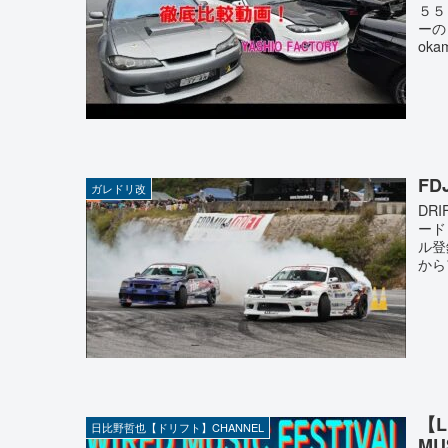
５５
ーの
okam
F
ガレドリ改
DR
ード
ル登
から
【L
日比野哲也【ドリフト】CHANNEL
MU