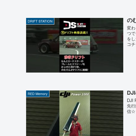
のむ
DRIFT STATION
変わ
つで
をし
コチラ
D
RED Memory
DJ
先行
信☆