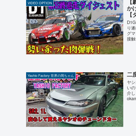
【劇
VIDEO OPTION
かけ
【
D1
り遂
グマ
接触
二
Yashio Factory 世界の岡ちゃん
ヤシ
いの
介し
okam