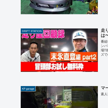
走
DRIFT STATION
は
番組
ンバ
場!
ズで
マ
KP garage
素人