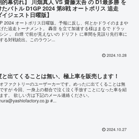
的幕切れ】 川畑真人 VS 齋藤太吾 の D1最多勝 を
たバトル D1GP 2024 第8戦 オートポリス 追走
ダイジェスト日曜版】
GP 2024 オートポリス日曜版。予報に反し、何とかドライのままや
げた追走トーナメント。 轟音 を立て加速する様はまるで ドラッ
シン 。 白煙 で前が見えないの ドリフト に車間を見誤り先行車に
する対戦続出。このラウン...
2024.10.28
度と出てくることは無い、極上車を販売します！
オファクトリーのユーザーカーです。めったに出てくることは無
ですが 今回、一身上の都合で泣く泣く手放すことになった車を紹
ます。 欲しい方は下記のメール連絡ください。
ura@yashiofactory.co.jp #...
2024.10.27