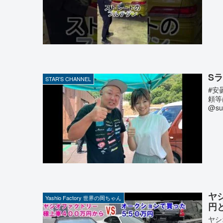
Sラ
STAR'S CHANNEL
#安
頼等
@su
ヤ
Yashio Factory 世界の岡ちゃん
円
ヤシ