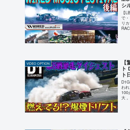
シ
【LB
で・
リカ
RACI
【
VIDEO OPTION
ト 
ト
D1
われ
10
大 