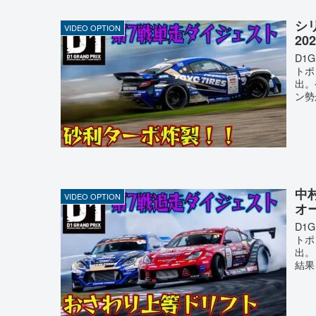
シ
VIDEO OPTION
2
D1
トポ
出。
ン勢
中村
VIDEO OPTION
オ
D1
トポ
出。
結果