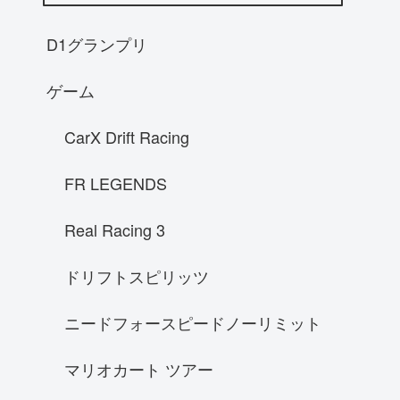
RX-8
NA8Cロードスター
D1グランプリ
AE86レビン
ゲーム
S14後期シルビア
インプレッサGC8
CarX Drift Racing
スバル WRX STI ローンチエディショ
ン 2015
FR LEGENDS
ホンダ S2000
Real Racing 3
A31 セフィーロ
マクラーレン P1
ドリフトスピリッツ
KE73G カローラワゴン
ニードフォースピードノーリミット
McLaren P1
NSX
マリオカート ツアー
ホンダ シビックタイプR EK-9