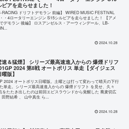
ルビアを走らせました！
-RACING ドリフトデモラン 前編】 WIRED MUSIC FESTIVAL
・・4ロータリーエンジン S15シルビアを走らせました！ 【アメ
でデモラン 後編】 ロスアンゼルス・アーウィンデール、LB-
N...
2024.10.28
驚速＆猛煙】 シリーズ最高速進入からの 爆煙ドリフ
D1GP 2024 第8戦 オートポリス 単走【ダイジェス
日曜版】
GP 2024 オートポリス日曜版。土曜とは打って変わって晴天の下行
た単走。シリーズ最高速進入からの 爆煙ドリフト を見せ、久々
0点をたたき出したのは前回エビスラウンドから覚醒した 蕎麦切広
。 田野結希 、 山中真生 ら...
2024.10.28