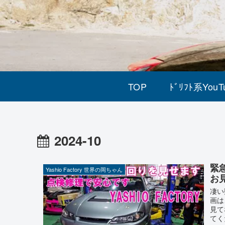
TOP
ﾄﾞﾘﾌﾄ系YouT
2024-10
緊
Yashio Factory 世界の岡ちゃん
お
凄い
画は
見て
てく