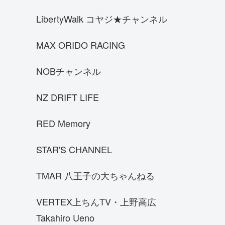
パガーニウアイラBC
LibertyWalk コヤジ★チャンネル
Porsche Carrera GT
エンツォフェラーリ
MAX ORIDO RACING
ENR34
NOBチャンネル
S14前期シルビア
三菱 スタリオン
NZ DRIFT LIFE
ブガッティ シロン
RED Memory
WRX STI VAB
ランボルギーニ チェンテナリオ
STAR'S CHANNEL
ACコブラ
TMAR 八王子の大ちゃんねる
三菱 ランサーエボリューションⅦ
ロードスターNB8C
VERTEX上ちんTV・上野高広
ランボルギーニ アヴェンタドールイオ
Takahiro Ueno
タ