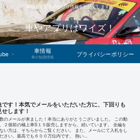
車やおすすめのアプリ情報をお伝えします！
車やアプリはワイズ！
車情報
ube
プライバシーポリシー
車の知識情報
急です！本気でメールをいただいた方に、下回りも
見せします！
数のメールが来ました！本当にありがとうございました。 この動
、２個前の極上車S１５販売しますから、続いています。 全編を
ない方は、そちらからご覧ください。 また、メールにて入札をし
ださい。最高でも６００万位内です。 熱い...