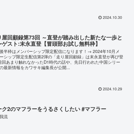
2024.10.30
り屋回顧録第73回 ～直登が踏み出した新たな一歩と
〜ゲスト:末永直登【冒頭部お試し無料枠】
後半枠はメンバーシップ限定配信になります！→ 2024年10月メ
ーシップ限定生配信第2弾の「走り屋回顧録」は末永直登が再び登
!前回あまり触れなかったD1時代の話や、先日行われた中国シリー
の最新情報をカワサキ編集長が公開...
2024.10.29
ーク2のマフラーをうるさくしたい #マフラー
我流