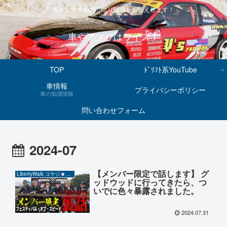
車やおすすめのアプリ情報をお伝えします！
車やアプリはワイズ！
TOP
ﾄﾞﾘﾌﾄ系YouTube
車情報
プライバシーポリシー
車の知識情報
問い合わせフォーム
2024-07
【メンバー限定で話します】 グ
LibertyWalk コヤジ★チャンネル
ッドウッドに行ってきたら、つ
いでに色々暴露されました。
2024.07.31