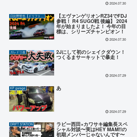
2024.07.30
【エヴァンゲリオンRZ34でFDJ
日比野哲也【ドリフト】CHANNEL
参戦！ R4 SUGO戦 後編】 2024
年が始まりましたよ！ 今年の目
標は、シリーズチャンピオン！
2024.07.30
2Jにして初のシェイクダウン！
ガレドリ改
つくるまサーキットで暴走！
2024.07.29
あ
KP garage
2024.07.29
ラビー西田×カワサキ編集長スペ
DRIFT STATION
シャル対談〜実はHEY MAM!!の
初期メンバーじゃないんです〜