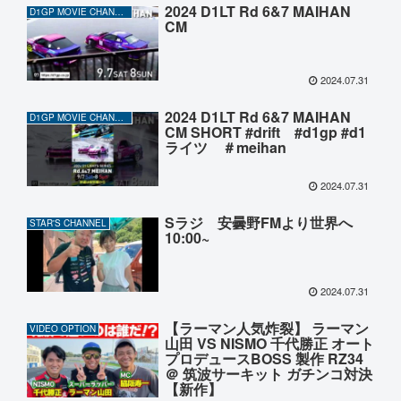
2024 D1LT Rd 6&7 MAIHAN
D1GP MOVIE CHANNEL
CM
2024.07.31
2024 D1LT Rd 6&7 MAIHAN
D1GP MOVIE CHANNEL
CM SHORT #drift #d1gp #d1
ライツ ＃meihan
2024.07.31
Sラジ 安曇野FMより世界へ
STAR'S CHANNEL
10:00~
2024.07.31
【ラーマン人気炸裂】 ラーマン
VIDEO OPTION
山田 VS NISMO 千代勝正 オート
プロデュースBOSS 製作 RZ34
＠ 筑波サーキット ガチンコ対決
【新作】