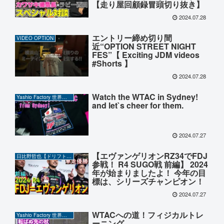
【走り屋回顧録冒頭切り抜き】
2024.07.28
エントリー締め切り間
VIDEO OPTION
近“OPTION STREET NIGHT
FES”【 Exciting JDM videos
#Shorts 】
2024.07.28
Watch the WTAC in Sydney!
Yashio Factory 世界の岡ちゃん
and let`s cheer for them.
2024.07.27
【エヴァンゲリオンRZ34でFDJ
日比野哲也【ドリフト】CHANNEL
参戦！ R4 SUGO戦 前編】 2024
年が始まりましたよ！ 今年の目
標は、シリーズチャンピオン！
2024.07.27
WTACへの道！フィジカルトレ
Yashio Factory 世界の岡ちゃん
ーニング