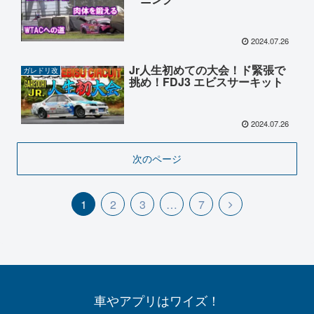
2024.07.26
Jr人生初めての大会！ド緊張で
ガレドリ改
挑め！FDJ3 エビスサーキット
2024.07.26
次のページ
1
2
3
…
7
車やアプリはワイズ！