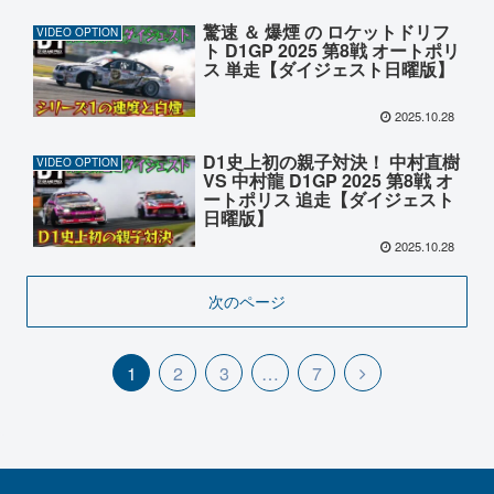
驚速 ＆ 爆煙 の ロケットドリフ
VIDEO OPTION
ト D1GP 2025 第8戦 オートポリ
ス 単走【ダイジェスト日曜版】
2025.10.28
D1史上初の親子対決！ 中村直樹
VIDEO OPTION
VS 中村龍 D1GP 2025 第8戦 オ
ートポリス 追走【ダイジェスト
日曜版】
2025.10.28
次のページ
1
2
3
…
7