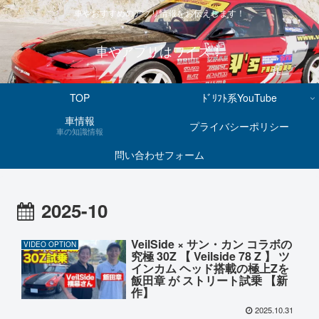
車やおすすめのアプリ情報をお伝えします！
車やアプリはワイズ！
TOP
ﾄﾞﾘﾌﾄ系YouTube
車情報
プライバシーポリシー
車の知識情報
問い合わせフォーム
2025-10
VeilSide × サン・カン コラボの
VIDEO OPTION
究極 30Z 【 Veilside 78 Z 】 ツ
インカム ヘッド搭載の極上Zを
飯田章 が ストリート試乗 【新
作】
2025.10.31