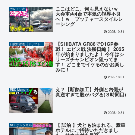
ここはどこ。何も見えないｗ
ガレドリ改
大会車両4台で本気の視界不良
へ！ｗ ブッチャースタイルレ
ーシング
2025.10.31
【SHIBATA GR86でD1GP参
日比野哲也【ドリフト】CHANNEL
戦！ エビス戦 決勝日編 】 2025
年が始まりましたよ！ 今年はシ
リーズチャンピオン狙ってま
す！ どこまでイケるのかお楽し
みに！
2025.10.31
え？【断熱加工】外側と内側が
RED Memory
真逆すぎて脳がバグる(３時間目)
2025.10.31
【 試泊 】犬とも泊まれる、豪華
NOBチャンネル
ホテルにご招待いただきまし