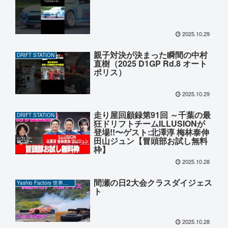
2025.10.29
親子対決が決まった瞬間の中村
DRIFT STATION
直樹（2025 D1GP Rd.8 オート
ポリス）
2025.10.29
走り屋回顧録第91回 ～千葉の最
DRIFT STATION
狂ドリフトチームILLUSIONが
登場!!〜ゲスト:北澤淳 梅林泰伸
田山ジュン【冒頭部お試し無料
枠】
2025.10.28
間瀬の日2大会クラスダイジェス
Yashio Factory 世界の岡ちゃん
ト
2025.10.28