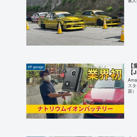
素人
【
KP garage
【J
Ama
スタ
器） 