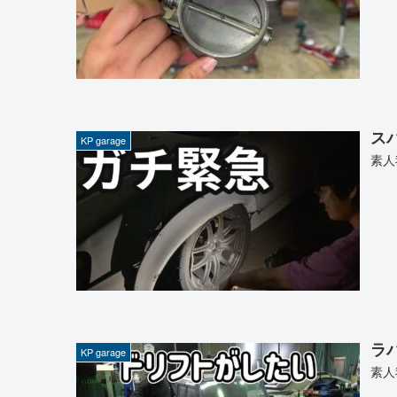
ス
KP garage
素人
ラ
KP garage
素人