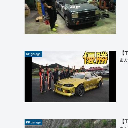
【T
KP garage
素人
【T
KP garage