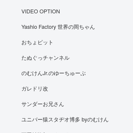
マクラーレンF1GTR
VIDEO OPTION
ケーニグセグ アゲーラ R
Yashio Factory 世界の岡ちゃん
SUBARU BRZ
クラウンアスリートGRS180
おちょピット
フェラーリ488ピスタ
たぬぐっチャンネル
スバル GC8インプレッサWRX 22B
シボレー・カマロ
のむけんJr.のゆーちゅーぶ
何色の車が好き
ガレドリ改
シボレー コルベット
SKYLINE R30
サンダーお兄さん
SHEVROLET corvette Z06 C7
ユニバー猿スタヂオ博多 byのむけん
シャア専用 オーリス
JZX110