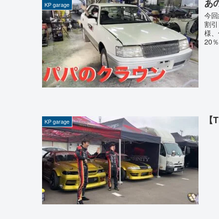
あ
KP garage
今回
割引コ
様、
20％
【T
KP garage