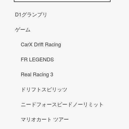
RX-8
NA8Cロードスター
D1グランプリ
AE86レビン
ゲーム
S14後期シルビア
インプレッサGC8
CarX Drift Racing
スバル WRX STI ローンチエディショ
ン 2015
FR LEGENDS
ホンダ S2000
Real Racing 3
A31 セフィーロ
マクラーレン P1
ドリフトスピリッツ
KE73G カローラワゴン
ニードフォースピードノーリミット
McLaren P1
NSX
マリオカート ツアー
ホンダ シビックタイプR EK-9