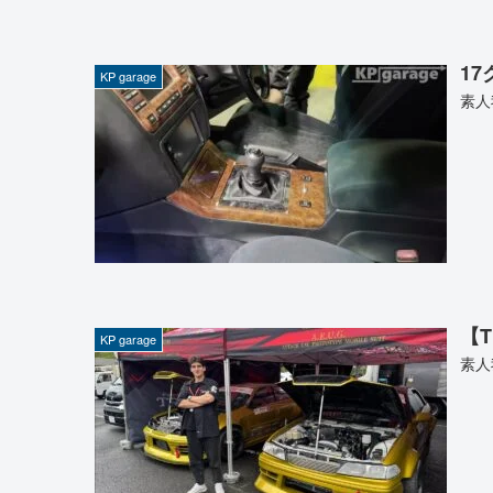
1
KP garage
素人
【T
KP garage
素人