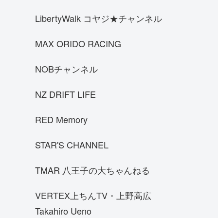
パガーニウアイラBC
LibertyWalk コヤジ★チャンネル
Porsche Carrera GT
エンツォフェラーリ
MAX ORIDO RACING
ENR34
NOBチャンネル
S14前期シルビア
三菱 スタリオン
NZ DRIFT LIFE
ブガッティ シロン
RED Memory
WRX STI VAB
ランボルギーニ チェンテナリオ
STAR'S CHANNEL
ACコブラ
TMAR 八王子の大ちゃんねる
三菱 ランサーエボリューションⅦ
ロードスターNB8C
VERTEX上ちんTV・上野高広
ランボルギーニ アヴェンタドールイオ
Takahiro Ueno
タ