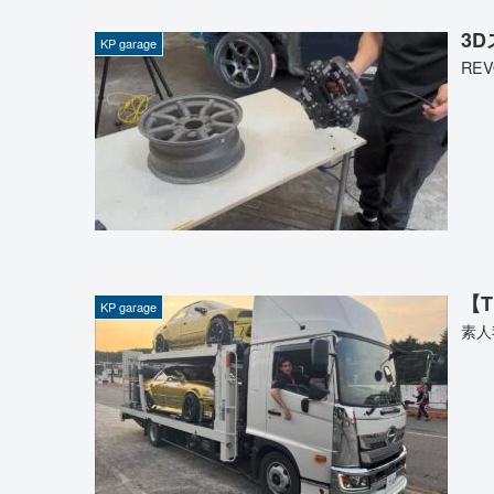
3D
KP garage
RE
【T
KP garage
素人