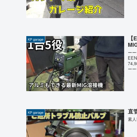
【
KP garage
MI
ーー
EE
74
ーー
直
KP garage
素人