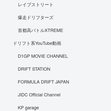
レイブストリート
フェラーリ F40
フェアレディｓ３０
爆走ドリフターズ
NA1
首都高バトルXTREME
Hennessy venomGT
ケーニグセグ ジェスコ
ドリフト系YouTube動画
フェアレディZ33
D1GP MOVIE CHANNEL
SUBARU レヴォーグstisports
70スープラ
DRIFT STATION
ランボルギーニ ウラカン LP610-4
FORMULA DRIFT JAPAN
SRT Viper GTS
ラフェラーリ
JIDC Official Channel
GT-R R33
prelude
KP garage