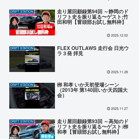
走り屋回顧録第94回 ～静岡のド
DRIFT STATION
リフト史を振り返る〜ゲスト:竹
田和明【冒頭部お試し無料枠】
2025.12.02
FLEX OUTLAWS 走行会 日光ウ
DRIFT STATION
ラ３発 拝見
2025.11.28
栁 和孝 いか天初登場シーン
DRIFT STATION
（2013年 第140回いか天四国大
会）
2025.11.27
走り屋回顧録第93回 ～高知のド
DRIFT STATION
リフト史を振り返る〜ゲスト:栁
和孝【冒頭部お試し無料枠】