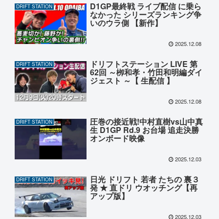
D1GP最終戦 ライブ配信 に乗ら
DRIFT STATION
なかった シリーズランキング争
いのウラ側 【新作】
2025.12.08
ドリフトステーション LIVE 第
DRIFT STATION
62回 ～栁和孝・竹田和明編ダイ
ジェスト ～【 生配信 】
2025.12.08
圧巻の接近戦!中村直樹vs山中真
DRIFT STATION
生 D1GP Rd.9 お台場 追走決勝
オンボード映像
2025.12.03
日光 ドリフト 若者 たちの 裏３
DRIFT STATION
発 ★ 直ドリ ウオッチング【再
アップ版】
2025.12.03