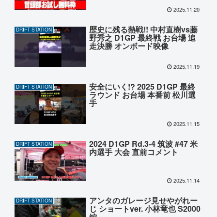
2025.11.20
歴史に残る熱戦!! 中村直樹vs藤
DRIFT STATION
野秀之 D1GP 最終戦 お台場 追
走決勝 オンボード映像
2025.11.19
安全にいく!? 2025 D1GP 最終
DRIFT STATION
ラウンド お台場 本番前 松川選
手
2025.11.15
2024 D1GP Rd.3-4 筑波 #47 米
DRIFT STATION
内選手 大会 直前コメント
2025.11.14
アンタのガレージ見せやがれー
DRIFT STATION
じ ショートver. 小林竜也 S2000
編