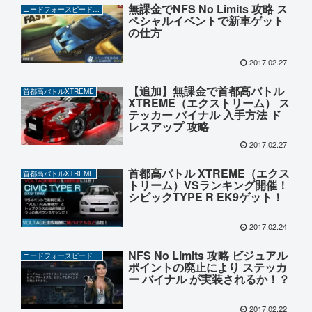
無課金でNFS No Limits 攻略 ス
ニードフォースピードノーリミット
ペシャルイベントで新車ゲット
の仕方
2017.02.27
【追加】無課金で首都高バトル
首都高バトルXTREME
XTREME（エクストリーム） ス
テッカー バイナル 入手方法 ド
レスアップ 攻略
2017.02.27
首都高バトル XTREME（エクス
首都高バトルXTREME
トリーム）VSランキング開催！
シビックTYPE R EK9ゲット！
2017.02.24
NFS No Limits 攻略 ビジュアル
ニードフォースピードノーリミット
ポイントの廃止により ステッカ
ー バイナル が実装されるか！？
2017.02.22