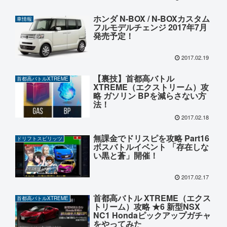
ホンダ N-BOX / N-BOXカスタム
車情報
フルモデルチェンジ 2017年7月
発売予定！
2017.02.19
【裏技】首都高バトル
首都高バトルXTREME
XTREME（エクストリーム）攻
略 ガソリン BPを減らさない方
法！
2017.02.18
無課金でドリスピを攻略 Part16
ドリフトスピリッツ
ボスバトルイベント 「存在しな
い黒と蒼」開催！
2017.02.17
首都高バトル XTREME（エクス
首都高バトルXTREME
トリーム）攻略 ★6 新型NSX
NC1 Hondaピックアップガチャ
をやってみた