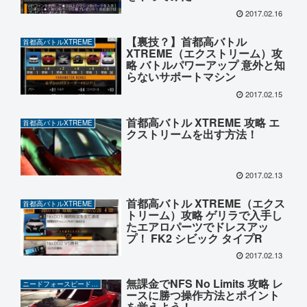
2017.02.16
【裏技？】首都高バトル
首都高バトルXTREME
XTREME（エクストリーム）攻
略 バトルパワーアップ 意外と知
らないサポートマシン
2017.02.15
首都高バトル XTREME 攻略 エ
首都高バトルXTREME
クストリームを出す方法！
2017.02.13
首都高バトル XTREME（エクス
首都高バトルXTREME
トリーム）攻略 ゲリラで入手し
たエアロパーツでドレスアッ
プ！ FK2 シビック タイプR
2017.02.13
無課金でNFS No Limits 攻略 レ
ニードフォースピードノーリミット
ースに勝つ操作方法とポイント
を覚えよう！