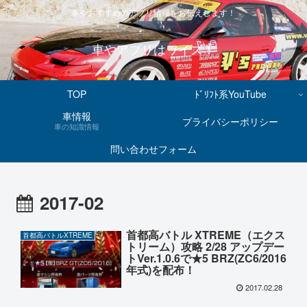
車やおすすめのアプリ情報をお伝えします！
車やアプリはワイズ！
TOP
ﾄﾞﾘﾌﾄ系YouTube
車情報
プライバシーポリシー
車の知識情報
問い合わせフォーム
2017-02
首都高バトル XTREME（エクス
首都高バトルXTREME
トリーム）攻略 2/28 アップデー
トVer.1.0.6で★5 BRZ(ZC6/2016
年式)を配布！
2017.02.28