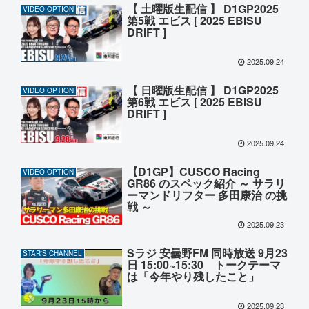
【 土曜版生配信 】 D1GP2025
VIDEO OPTION
第5戦 エビス [ 2025 EBISU
DRIFT ]
2025.09.24
【 日曜版生配信 】 D1GP2025
VIDEO OPTION
第6戦 エビス [ 2025 EBISU
DRIFT ]
2025.09.24
【D1GP】CUSCO Racing
VIDEO OPTION
GR86 のスペック紹介 ～ サラリ
ーマンドリフター 多田康治 の挑
戦 ～
2025.09.23
Sラジ 安曇野FM 同時放送 9月23
STAR'S CHANNEL
日 15:00~15:30 トークテーマ
は「今年やり残したこと」
2025.09.23