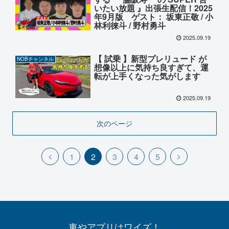
いたい放題 』出張生配信！2025
年9月版 ゲスト： 坂東正敬 / 小
林利徠斗 / 野村勇斗
2025.09.19
【 試乗 】新型プレリュード が
NOBチャンネル
想像以上に気持ち良すぎて、運
転が上手くなった気がします
2025.09.19
次のページ
1
2
3
4
5
車やアプリはワイズ！