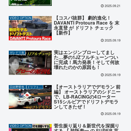
2025.09.21
【コスパ抜群】 劇的進化！
VIDEO OPTION
DAVANTI Protoura Race を 末
永直登 が ドリフト チェック
【新作】
2025.09.19
実はエンジンブローしてまし
ガレドリ改
た…夢の1JZフルチューンつい
に完成！馬力発表！そして何故
壊れたのかの原因も！
2025.09.19
【オーストラリアでデモラン 前
日比野哲也【ドリフト】CHANNEL
編】 オーストラリアのシドニー
で、LB-RACINGの4ローター
S15シルビアでドリフトデモラ
ンしてきたぜ！
2025.09.19
菅生振り返り＆新世代を深掘り
VIDEO OPTION
する 『 脇阪寿一 の SUPER 言