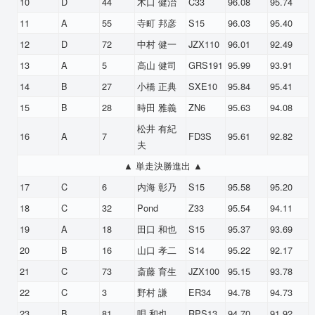
10
D
44
木口 健治
C33
96.08
95.74
11
A
55
寺町 邦彦
S15
96.03
95.40
12
D
72
中村 健一
JZX110
96.01
92.49
13
A
5
高山 健司
GRS191
95.99
93.91
14
B
27
小橋 正典
SXE10
95.84
95.41
15
B
28
時田 雅義
ZN6
95.63
94.08
松井 有紀
16
A
7
FD3S
95.61
92.82
夫
▲ 単走決勝進出 ▲
17
C
6
内海 彰乃
S15
95.58
95.20
18
C
32
Pond
Z33
95.54
94.11
19
A
18
田口 和也
S15
95.37
93.69
20
B
16
山口 孝二
S14
95.22
92.17
21
C
73
斎藤 育生
JZX100
95.15
93.78
22
C
3
野村 謙
ER34
94.78
94.73
23
B
81
唄 和也
RPS13
94.70
91.92