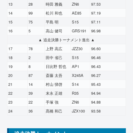
13
28
時田 雅義
ZN6
97.53
14
99
松川 和也
AE85
97.19
15
75
平島 明
S15
97.11
16
5
高山 健司
GRS191
96.98
▲ 追走決勝トーナメント進出 ▲
17
78
上野 高広
JZZ30
96.60
18
2
田中 省己
S15
96.46
19
8
日比野 哲也
AP1
96.43
20
87
斎藤 太吾
X245A
96.27
21
14
村山 悌啓
S14
95.43
22
39
末永 正雄
R35
94.94
23
22
手塚 強
ZN6
94.88
24
36
髙橋 和己
JZX100
93.58