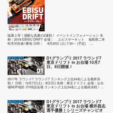
猛暑上等！過酷な真夏の2連戦！ イベントインフォメーション 名
称：2018 EBISU DRIFT 会場： エビスサーキット 福島県二本
松市沢松倉1番地 日時： 8月25日 (土) 7:30～ (予定) ...
D1グランプリ 2017 ラウンド7
D1グランプリ
東京ドリフト in お台場 10月7
日、8日開催！
2017年 ラウンド7 ラウンド7 ランキング上位24名による最終決
戦！ 日程：10月7日(土)・8日(日) 名称：東京ドリフト 会場：お台
場NOP地区･D1特設会場 ランキング上位24名による最終決戦！ ...
D1グランプリ 2017 ラウンド7
D1グランプリ
東京ドリフト in お台場 横井昌志
選手優勝！シリーズチャンピオ