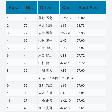
Pos.
No.
Driver
Car
Best Ave.
1
66
藤野 秀之
RPS13
99.02
2
70
横井 昌志
S15
98.73
3
77
岩井 照宜
NA6CE
97.95
4
60
今村 陽一
ZN6
97.90
5
7
松井 有紀夫
FD3S
97.87
6
44
木口 健治
C33
97.72
7
72
中村 健一
JZX110
97.72
8
35
川畑 真人
R35
97.60
▲ 以上 1本目上位8名 ▲
9
55
寺町 邦彦
S15
97.90
10
9
末永 直登
S15
97.81
11
27
小橋 正典
SXE10
97.62
12
45
畑中 真吾
JZX100
97.61