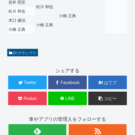
岩井 照宜
松川 和也
松川 和也
小橋 正典
木口 健治
小橋 正典
小橋 正典
D1グランプリ
シェアする
Twitter
Facebook
はてブ
Pocket
LINE
コピー
車やアプリの管理人をフォローする