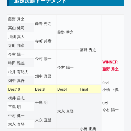
追走決勝トーナメント
藤野 秀之
藤野 秀之
高山 健司
藤野 秀之
川畑 真人
寺町 邦彦
寺町 邦彦
藤野 秀之
今村 陽一
今村 陽一
WINNER
時田 雅義
今村 陽一
藤野 秀之
松井 有紀夫
畑中 真吾
畑中 真吾
2nd
Best16
Best8
Best4
Final
小橋 正典
横井 昌志
平島 明
3rd
平島 明
今村 陽一
末永 直登
中村 健一
末永 直登
末永 直登
小橋 正典