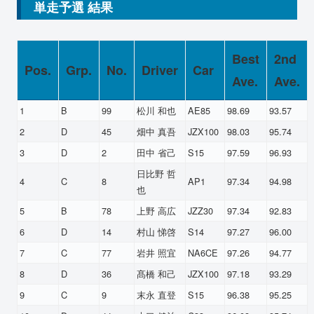
単走予選 結果
Best
2nd
Pos.
Grp.
No.
Driver
Car
Ave.
Ave.
1
B
99
松川 和也
AE85
98.69
93.57
2
D
45
畑中 真吾
JZX100
98.03
95.74
3
D
2
田中 省己
S15
97.59
96.93
日比野 哲
4
C
8
AP1
97.34
94.98
也
5
B
78
上野 高広
JZZ30
97.34
92.83
6
D
14
村山 悌啓
S14
97.27
96.00
7
C
77
岩井 照宜
NA6CE
97.26
94.77
8
D
36
髙橋 和己
JZX100
97.18
93.29
9
C
9
末永 直登
S15
96.38
95.25