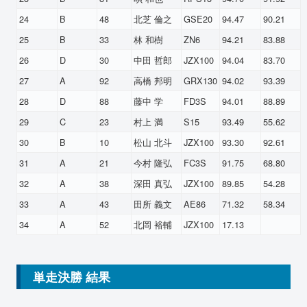
24
B
48
北芝 倫之
GSE20
94.47
90.21
25
B
33
林 和樹
ZN6
94.21
83.88
26
D
30
中田 哲郎
JZX100
94.04
83.70
27
A
92
高橋 邦明
GRX130
94.02
93.39
28
D
88
藤中 学
FD3S
94.01
88.89
29
C
23
村上 満
S15
93.49
55.62
30
B
10
松山 北斗
JZX100
93.30
92.61
31
A
21
今村 隆弘
FC3S
91.75
68.80
32
A
38
深田 真弘
JZX100
89.85
54.28
33
A
43
田所 義文
AE86
71.32
58.34
34
A
52
北岡 裕輔
JZX100
17.13
単走決勝 結果